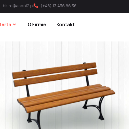
biuro@aspol2.pl
(+48) 13 436 66 36
ferta
O Firmie
Kontakt