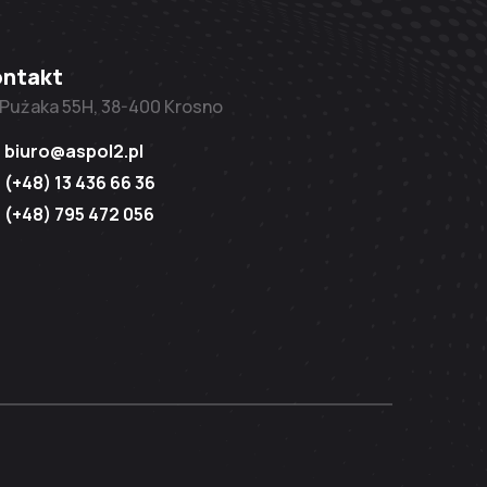
ontakt
. Pużaka 55H, 38-400 Krosno
biuro@aspol2.pl
(+48) 13 436 66 36
(+48) 795 472 056