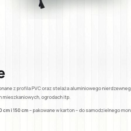
e
onane z profila PVC oraz stelaża aluminiowego nierdzewnego
h mieszkaniowych, ogrodach itp.
0 cm i 150 cm
– pakowane w karton – do samodzielnego mon